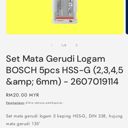
Buka
B
media
m
1
2
daripada
1
/
6
dalam
d
modal
m
Set Mata Gerudi Logam
BOSCH 5pcs HSS-G (2,3,4,5
&amp; 6mm) - 2607019114
Harga
RM20.00 MYR
biasa
Penghantaran
dikira semasa pembayaran.
Set mata gerudi logam 5 keping HSS-G, DIN 338, hujung
mata gerudi 135°