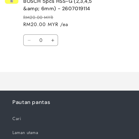
BOSCH 5pcs HSS-G (2,3,4,5
&amp; 6mm) - 2607019114
RM20.00 MYR
Harga
Harga
RM20.00 MYR /ea
biasa
jualan
Kuantiti
Kurangkan
Tingkatkan
kuantiti
kuantiti
untuk
untuk
Memuatkan...
Default
Default
Title
Title
Pautan pantas
Cari
Laman utama